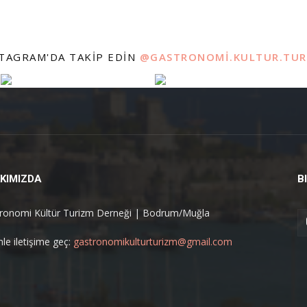
ve
STAGRAM'DA TAKIP EDIN
@GASTRONOMI.KULTUR.TUR
Turizm
KIMIZDA
B
ronomi Kültür Turizm Derneği | Bodrum/Muğla
Derneği
mle iletişime geç:
gastronomikulturturizm@gmail.com