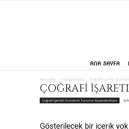
ANA SAYFA
Ana Sayfa
Faaliyetlerimiz
Çoğrafi İşaretli Ürünler
ÇOĞRAFI İŞARET
Çoğrafi İşaretli Ürünlerin Turizme Kazandırılması
Sof
Gösterilecek bir içerik yok