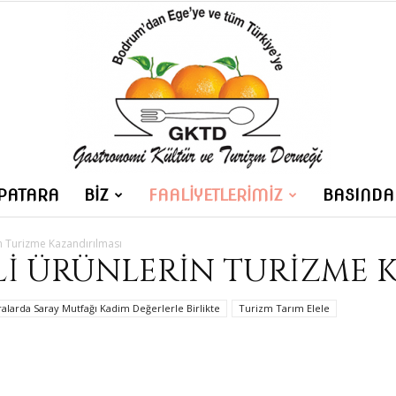
PATARA
BİZ
FAALIYETLERIMIZ
BASINDA
Gastronomi
in Turizme Kazandırılması
LI ÜRÜNLERIN TURIZME 
ralarda Saray Mutfağı Kadim Değerlerle Birlikte
Turizm Tarım Elele
Kültür